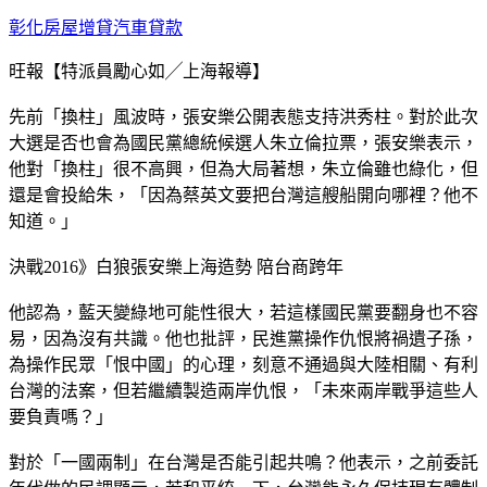
彰化房屋增貸汽車貸款
旺報【特派員勵心如╱上海報導】
先前「換柱」風波時，張安樂公開表態支持洪秀柱。對於此次
大選是否也會為國民黨總統候選人朱立倫拉票，張安樂表示，
他對「換柱」很不高興，但為大局著想，朱立倫雖也綠化，但
還是會投給朱，「因為蔡英文要把台灣這艘船開向哪裡？他不
知道。」
決戰2016》白狼張安樂上海造勢 陪台商跨年
他認為，藍天變綠地可能性很大，若這樣國民黨要翻身也不容
易，因為沒有共識。他也批評，民進黨操作仇恨將禍遺子孫，
為操作民眾「恨中國」的心理，刻意不通過與大陸相關、有利
台灣的法案，但若繼續製造兩岸仇恨，「未來兩岸戰爭這些人
要負責嗎？」
對於「一國兩制」在台灣是否能引起共鳴？他表示，之前委託