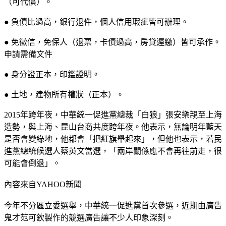
（可代償）。
● 負債比過高，銀行退件，個人信用瑕疵皆可辦理。
● 免徵信，免保人（退票，卡債過高，房貸遲繳）皆可承作。
申請需備文件
● 身分證正本，印鑑證明。
● 土地，建物所有權狀（正本）。
2015年跨年夜，中華統一促進黨總裁「白狼」張安樂親至上海
造勢，與上海、昆山台商共度跨年夜。他表示，無論明年藍天
是否會變綠地，他都會「把紅旗舉起來」，但他也表示，若民
進黨總統候選人蔡英文當選，「兩岸關係應不會再往前走，很
可能會倒退」。
內容來自YAHOO新聞
今年不分區立委選舉，中華統一促進黨首次參選，近期由廣告
鬼才范可欽製作的競選廣告讓不少人印象深刻。