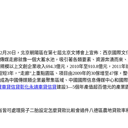
12月20日，北京朝陽區在第七屆北京文博會上宣佈：西京國際
“傳媒走廊就像一個大蓄水池，吸引著各類要素、資源奔湧而來、
，規模以上文創企業收入694.3億元，2010年至910.8億元，20
短短3年，“走廊”上重點園區、項目由2009年的30傢增至47傢
已成為中國傳媒類企業最聚集區域、中國國際信息傳媒中心和國際
貸車貸信貸彰化永靖車貸信貸
建設3—5個年產值超百億元的產業
省皆可處理房子二胎設定怎麼貸款比較會過件八德區農地貸款率