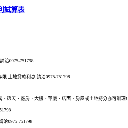
利試算表
975-751798
地貸款利息,請洽0975-751798
寓、透天、廠房、大樓、華廈、店面、房屋或土地持分亦可辦理!
1798
75-751798