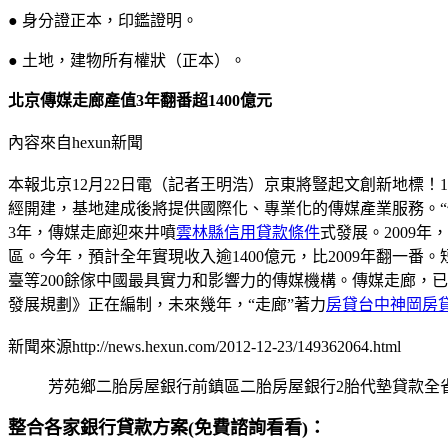
● 身分證正本，印鑑證明。
● 土地，建物所有權狀（正本）。
北京傳媒走廊產值3年翻番超1400億元
內容來自hexun新聞
本報北京12月22日電（記者王明浩）京東將豎起文創新地標！
經開建，基地建成後將提供國際化、專業化的傳媒產業服務。
3年，傳媒走廊迎來井噴
雲林縣信用貸款條件
式發展。2009年
區。今年，預計全年實現收入逾1400億元，比2009年翻一番。
臺等200餘傢中國最具實力和影響力的傳媒機構。傳媒走廊，
發展規劃》正在編制，未來幾年，“走廊”著力
房貸台中神岡房
新聞來源http://news.hexun.com/2012-12-23/149362064.html
芳苑鄉二胎房屋銀行前鎮區二胎房屋銀行2胎代墊貸款全
整合各家銀行貸款方案(免費諮詢看看)：