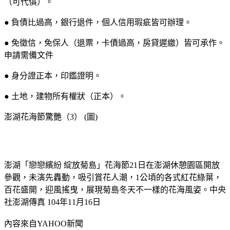
（可代償）。
● 負債比過高，銀行退件，個人信用瑕疵皆可辦理。
● 免徵信，免保人（退票，卡債過高，房貸遲繳）皆可承作。
申請需備文件
● 身分證正本，印鑑證明。
● 土地，建物所有權狀（正本）。
澎湖花海節驚艷（3） (圖)
澎湖「戀戀繽紛 綻放菊島」花海節21日在澎湖休憩園區開放
參觀，未演先轟動，吸引賞花人潮，1公頃的各式紅花綠葉，
百花盛開，迎風搖曳，展現菊島冬天不一樣的花海風姿。中央
社澎湖傳真 104年11月16日
內容來自YAHOO新聞