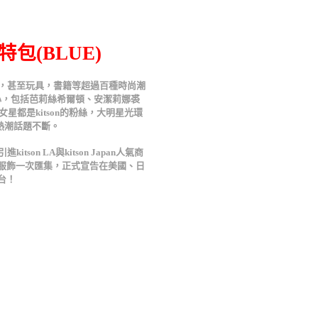
包(BLUE)
飾品，甚至玩具，書籍等超過百種時尚潮
心，包括芭莉絲希爾頓、安潔莉娜裘
都是kitson的粉絲，大明星光環
on熱潮話題不斷。
son LA與kitson Japan人氣商
服飾一次匯集，正式宣告在美國、日
台！