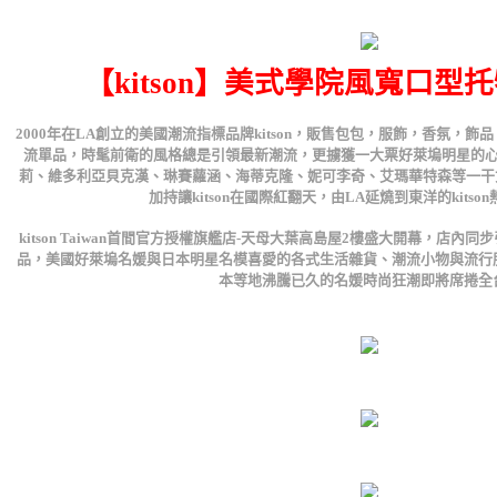
【kitson】美式學院風寬口型托特
2000年在LA創立的美國潮流指標品牌kitson，販售包包，服飾，香氛，
流單品，時髦前衛的風格總是引領最新潮流，更擄獲一大票好萊塢明星的
莉、維多利亞貝克漢、琳賽蘿涵、海蒂克隆、妮可李奇、艾瑪華特森等一干女星
加持讓kitson在國際紅翻天，由LA延燒到東洋的kits
kitson Taiwan首間官方授權旗艦店-天母大葉高島屋2樓盛大開幕，店內同步引進kit
品，美國好萊塢名媛與日本明星名模喜愛的各式生活雜貨、潮流小物與流行
本等地沸騰已久的名媛時尚狂潮即將席捲全