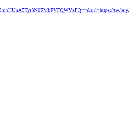
RUmpHUnA5Tyt3N0FMbFVFQWVzPQ==&url=
https://tw.bu