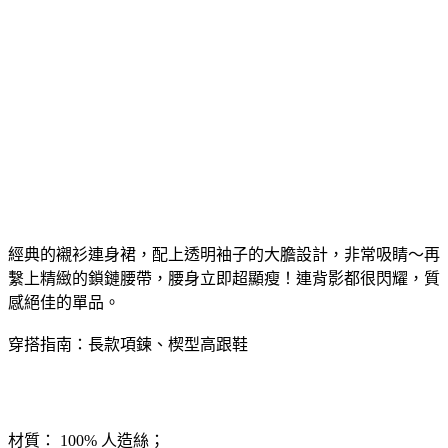
經典的襯衫連身裙，配上透明袖子的大膽設計，非常吸睛～再
繫上精緻的鎖鏈腰帶，腰身立即超顯瘦！連背影都很閃耀，質
感絕佳的單品。
穿搭指南：長款項鍊、楔型高跟鞋
材質： 100% 人造絲；