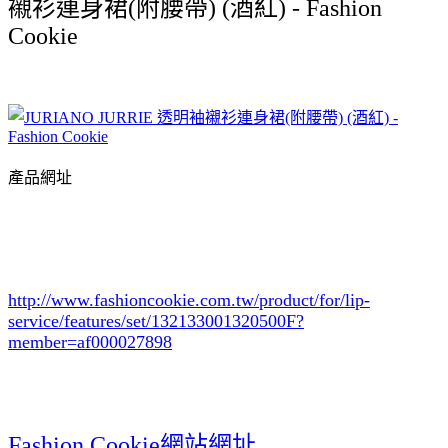
襯衫連身裙(附腰帶) (酒紅) - Fashion
Cookie
產品網址
http://www.fashioncookie.com.tw/product/for/lip-
service/features/set/132133001320500F
?
member=af000027898
Fashion Cookie網站網址