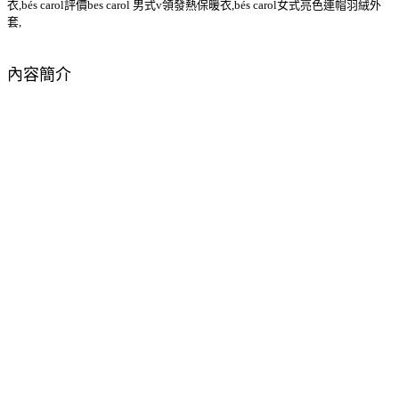
衣,bés carol評價bes carol 男式v領發熱保暖衣,bés carol女式亮色連帽羽絨外
套,
內容簡介