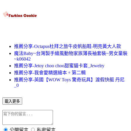
推薦分享-Octapus杜拜之旅牛皮帆船鞋-明亮黃大人款
魔法Baby~台灣製手繪風動物家族薄長袖套裝~男女童裝
~k06042
推薦分享-Jetoy choo choo甜蜜貓卡套_Jewelry
推薦分享-我會愛精選繪本。第二輯
推薦分享-英國【WOW Toys 驚奇玩具】渡假快艇 丹尼
_0
載入更多
公開留言
私密留言