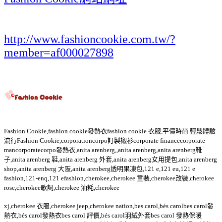
http://www.fashioncookie.com.tw/?
member=af000027898
Fashion Cookie,fashion cookie發熱衣fashion cookie 衣服,平價時尚 輕鬆體驗
流行Fashion Cookie,corporationcorpo訂製襯衫corporate financecorporate
mancorporatecorpo發熱衣,anita arenberg,,anita arenberg,anita arenberg靴
子,anita arenberg 鞋,anita arenberg 外套,anita arenberg女用提包,anita arenberg
shop,anita arenberg 大阪,anita arenberg透明果凍包,121 e,121 eu,121 e
fashion,121-enq,121 efashion,cherokee,cherokee 童裝,cherokee改裝,cherokee
rose,cherokee歌詞,cherokee 油耗,cherokee
xj,cherokee 衣服,cherokee jeep,cherokee nation,bes carol,bés carolbes carol發
熱衣,bés carol發熱衣bes carol 評價,bés carol羽絨外套bes carol 發熱保暖