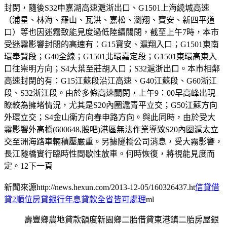
封閉，隨後S32申嘉湖高速滬浙出口、G1501上海繞城高速
（浦星、林海、羅山、瓦洪、嘉松、瀏翔、寶安、新四平道
口）等也因迷霧致能見度過低陸續關閉，截至上午7時，本市
受迷霧影響封閉的高速有：G15寶安、滬翔入口；G1501東南
環奉賢段；G40全線；G1501北環嘉定段；G1501東環高東入
口往崇明方向；S4大葉至莊胡入口；S32滬浙出口。本市相鄰
高速封閉的有：G15江蘇段沿江高速、G40江蘇段、G60浙江
段、S32浙江段。由於多條高速關閉，上午9：00早高峰出現
瞭較為擁堵情況，尤其是S20內圈滬青平立交；G50江蘇方向
外環立交；S4金山衛方向春申路方向。與此同時，由於受大
霧影響外高橋(600648,股吧)港區無法作業導致S20內圈滬太立
交至洲海路車輛積壓嚴重。另據隧橋公司消息，受大霧影響，
長江隧橋實行臨時性間歇性放車。何時恢復，將視能見度而
定。12下一頁
新聞來源http://news.hexun.com/2013-12-05/160326437.ht
信貸借
貸2順位房貸銀行年息貸款全省皆可處理
ml
壽豐鄉農地貸款額度新園鄉二胎借貸東港鎮二胎房屋銀