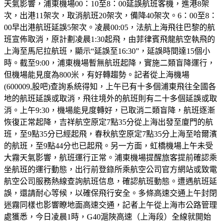
天氣影響，浦東機場00：10至8：00延誤航班客機，進港8架
次，出港11架次，取消航班20架次，備降40架次。6：00至8：
00早出港航班延誤5架次。凌晨00:05，法航上海飛往巴黎的航
班宣佈取消，原計劃凌晨1:30起飛，由菲律賓飛龍航空執飛的
上海至馬尼拉航班，顯示“延誤至16:30”，延誤時間達15個小
時。截至9:00，浦東機場暫無航班起降，實施二類盲降運行，
但機場能見度為800米，有好轉趨勢。記者從上海機場
(600009,股吧)查詢系統得知，上午已有十多個浦東飛往全國各
地的航班延誤或取消，飛往境外的航班則有二十多個延誤或取
消。上午9:30，機場能見度轉好，已取消二類盲降，航班逐漸
恢復正常起降，吉祥航空原定7點35分從上海出發至廈門的航
班，至9點35分已經起飛，春秋航空原定7點35分上海至哈爾濱
的航班，至9點44分也已起飛。另一方面，虹橋機場上午未受
大霧天氣影響，航班運行正常。浦東機場提醒旅客提前確認乘
坐航班的運行動態，出行前登錄所乘航空公司官方網站或致電
航空公司服務熱線查詢航班信息，確認航班動態。遭遇航班延
誤，還請耐心等候，以確保飛行安全。多條高速交通上午封閉
迷霧同樣也影響瞭地面高速交通，記者上午從上海市公路管理
處獲悉，今日凌晨1時，G40滬陜高速（上海段）全線就開始