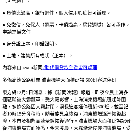
（可代償）。
● 負債比過高，銀行退件，個人信用瑕疵皆可辦理。
● 免徵信，免保人（退票，卡債過高，房貸遲繳）皆可承作。
申請需備文件
● 身分證正本，印鑑證明。
● 土地，建物所有權狀（正本）。
內容來自hexun新聞
2胎代償貸款全省皆可處理
多條高速公路封閉 浦東機場大面積延誤 600班客運停班
東方網12月5日消息：據《新聞晚報》報道，昨夜今晨上海多
個區縣被大霧籠罩，受大霧影響，上海浦東機場航班起降困
難，多條公路因大霧封閉，滬長途客運停班近600班。截至記
者10時15分發稿時，隨著能見度恢復，浦東機場逐漸恢復起
降，本市及相鄰高速全線恢復通行。浦東機場大面積延誤記者
從浦東機場方面獲悉，今天凌晨，大霧漸漸侵襲浦東機場，受