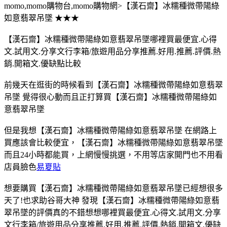
momo,momo購物台,momo購物網>【漢石齋】冰糯種微帶陽綠
如意翡翠吊墜 ★★★
【漢石齋】冰糯種微帶陽綠如意翡翠吊墜哪裡買最便宜.心得
文.試用文.分享文行李箱/旅遊用品分享推薦.好用.推薦.評價.熱
銷.開箱文.優缺點比較
前幾天在逛街的時候看到【漢石齋】冰糯種微帶陽綠如意翡翠
吊墜 覺得很心動而且正打算買【漢石齋】冰糯種微帶陽綠如
意翡翠吊墜
但是我想【漢石齋】冰糯種微帶陽綠如意翡翠吊墜 在網路上
買應該會比較便宜，【漢石齋】冰糯種微帶陽綠如意翡翠吊墜
而且24小時都能買，上網慢慢挑選，不用等店家開門也不用看
店員臉色
易夏貼
想要購買【漢石齋】冰糯種微帶陽綠如意翡翠吊墜已經想很多
天了!也求助谷哥大神 發現【漢石齋】冰糯種微帶陽綠如意翡
翠吊墜的評價真的不錯想想哪裡買最便宜.心得文.試用文.分享
文行李箱/旅遊用品分享推薦.好用.推薦.評價.熱銷.開箱文.優缺