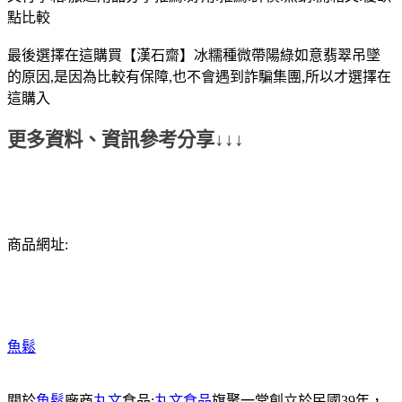
點比較
最後選擇在這購買【漢石齋】冰糯種微帶陽綠如意翡翠吊墜
的原因,是因為比較有保障,也不會遇到詐騙集團,所以才選擇在
這購入
更多資料、資訊參考分享↓↓↓
商品網址:
魚鬆
關於
魚鬆
廠商
丸文
食品:
丸文食品
旗聚一堂創立於民國39年，