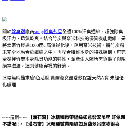
關於
除臭襪
廠商
snug
:
腳臭剋星
全襪100%汗臭通紗，超強除臭
吸汗力、透氣乾爽。結合竹炭與奈米科技的優質機能纖維，是
將孟宗竹經過1000度C高溫炭化後，運用奈米技術，將竹炭粉
末完全地融合於纖維之中，再配合纖維本身的特殊結構，可完
全發揮竹炭本身除臭功能的特性，並產生人體所需負離子與阻
絕電磁波，達到健康穿襪的舒適。
冰糯無暇難求!顏色活脫,貴婦淑女最愛款保證天然A貨 未經優
化處理
~~~這個~~~
【漢石齋】冰糯種微帶陽綠如意翡翠吊墜
好像還
不錯喔
!!
，
【漢石齋】冰糯種微帶陽綠如意翡翠吊墜
我很喜