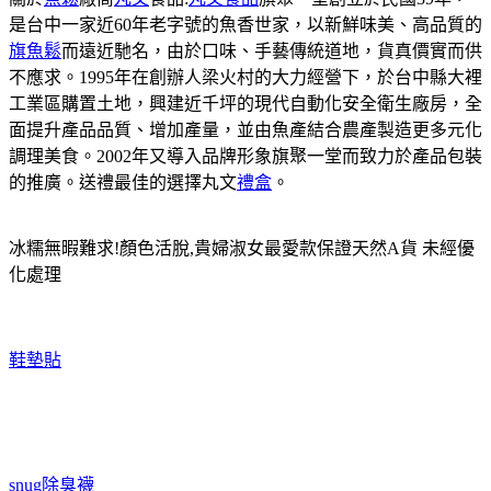
是台中一家近60年老字號的魚香世家，以新鮮味美、高品質的
旗魚鬆
而遠近馳名，由於口味、手藝傳統道地，貨真價實而供
不應求。1995年在創辦人梁火村的大力經營下，於台中縣大裡
工業區購置土地，興建近千坪的現代自動化安全衛生廠房，全
面提升產品品質、增加產量，並由魚產結合農產製造更多元化
調理美食。2002年又導入品牌形象旗聚一堂而致力於產品包裝
的推廣。送禮最佳的選擇丸文
禮盒
。
冰糯無暇難求!顏色活脫,貴婦淑女最愛款保證天然A貨 未經優
化處理
鞋墊貼
snug
除臭襪